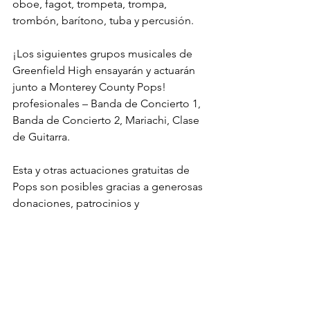
oboe, fagot, trompeta, trompa, 
trombón, barítono, tuba y percusión.
¡Los siguientes grupos musicales de 
Greenfield High ensayarán y actuarán 
junto a Monterey County Pops! 
profesionales – Banda de Concierto 1, 
Banda de Concierto 2, Mariachi, Clase 
de Guitarra.
Esta y otras actuaciones gratuitas de 
Pops son posibles gracias a generosas 
donaciones, patrocinios y 
subvenciones de fundaciones. La Plaza 
Bakery ofrecerá refrigerios a los 
participantes entre los talleres de la 
tarde y el concierto de la noche.