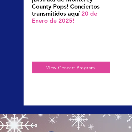
County Pops! Conciertos
transmitidos aquí
20 de
Enero de 2025!
View Concert Program