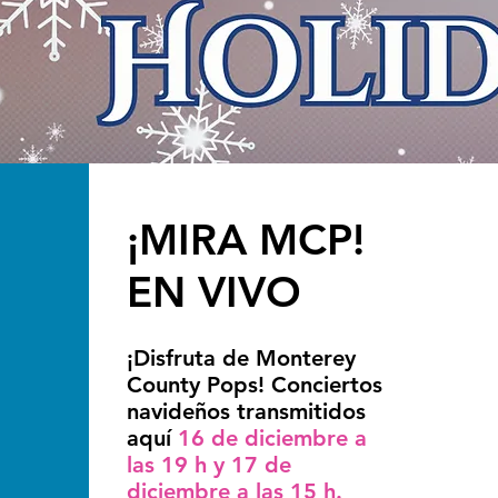
¡MIRA MCP!
EN VIVO
¡Disfruta de Monterey
County Pops! Conciertos
navideños transmitidos
aquí
16 de diciembre a
las 19 h y 17 de
diciembre a las 15 h.