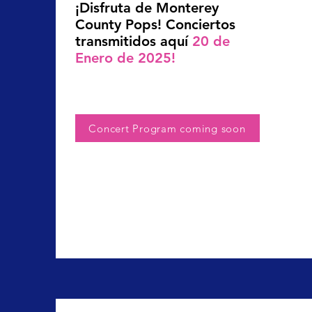
¡Disfruta de Monterey
County Pops! Conciertos
transmitidos aquí
20 de
Enero de 2025!
Concert Program coming soon