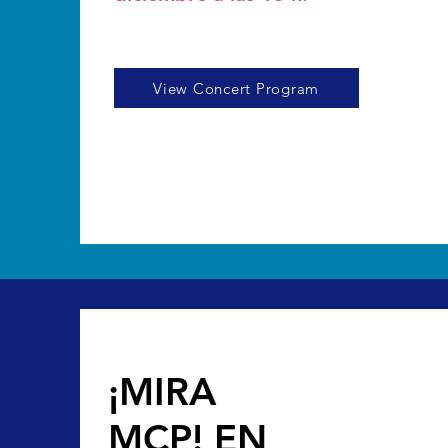
View Concert Program
¡MIRA
MCP! EN